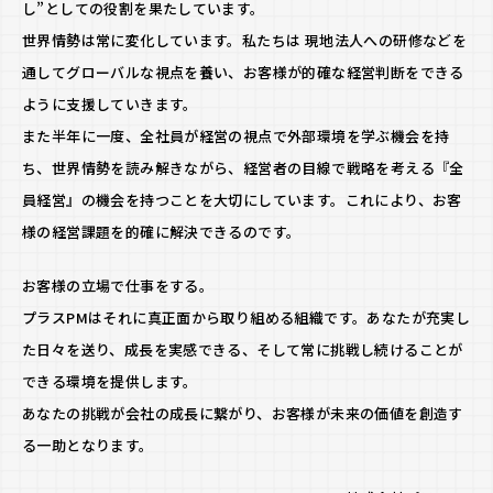
し”としての役割を果たしています。
世界情勢は常に変化しています。私たちは 現地法人への研修などを
ス
通してグローバルな視点を養い、お客様が的確な経営判断をできる
ように支援していきます。
プ
PM
また半年に一度、全社員が経営の視点で外部環境を学ぶ機会を持
ち、世界情勢を読み解きながら、経営者の目線で戦略を考える『全
ス
の
員経営』の機会を持つことを大切にしています。これにより、お客
様の経営課題を的確に解決できるのです。
M
カ
お客様の立場で仕事をする。
働
ル
プラスPMはそれに真正面から取り組める組織です。あなたが充実し
た日々を送り、成長を実感できる、そして常に挑戦し続けることが
チ
できる環境を提供します。
あなたの挑戦が会社の成長に繋がり、お客様が未来の価値を創造す
々
ャ
る一助となります。