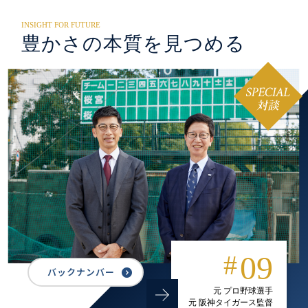
INSIGHT FOR FUTURE
豊かさの本質を
見つめる
#
09
バックナンバー
元 プロ野球選手
元 阪神タイガース監督