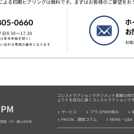
による初期ヒアリングは無料です。まずはお客様のご要望をお
ホ
805-0660
お
9:30～17:30
よび年末年始を除く）
お気
問い合わせ専用の番号となります
コンストラクションマネジメント実績30年
ェクトを成功に導くコンストラクションマ
サービス
プラスPMの強み
PM/CM、建設コラム
NEWS・Q&A
登録（チ）第12493号