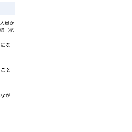
置人員か
様（杭
能にな
ること
。
しなが