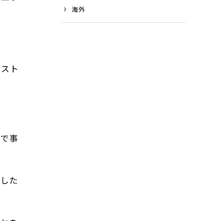
海外
コスト
ので事
断した