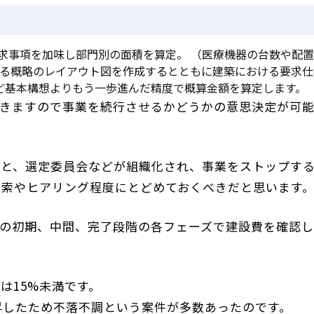
求事項を加味し部門別の面積を算定。 （医療機器の台数や配
れる概略のレイアウト図を作成するとともに建築における要求仕
ど基本構想よりもう一歩進んだ精度で概算金額を算定します。
てきますので事業を続行させるかどうかの意思決定が可
うと、選定委員会などが組織化され、事業をストップす
検索やヒアリング程度にとどめておくべきだと思います
計の初期、中間、完了段階の各フェーズで建設費を確認
は15%未満です。
昇したため不落不調という案件が多数あったのです。