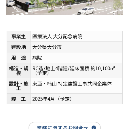
事業主
医療法人 大分記念病院
建設地
大分県大分市
用 途
病院
構造・規
RC造/
地上4階建/
延床面積 約10,100㎡
模
（予定）
設計・施
東亜・楠山 特定建設工事共同企業体
工
竣 工
2025年4月（予定）
業務に関するお問合せ