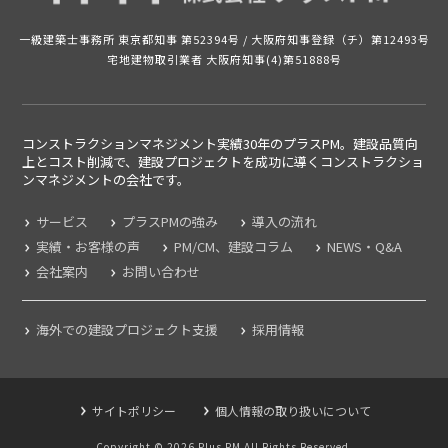
一級建築士事務所 東京都知事 第52394号 /
大阪府知事登録（チ）第12493号
宅地建物取引業者 大阪府知事(4)第51888号
コンストラクションマネジメント実績30年のプラスPM。建設品質向
上とコスト削減で、建設プロジェクトを成功に導くコンストラクショ
ンマネジメントの
会社です。
サービス
プラスPMの強み
導入の流れ
実績・お客様の声
PM/CM、建設コラム
NEWS・Q&A
会社案内
お問い合わせ
海外での建設プロジェクト支援
採用情報
サイトポリシー
個人情報の取り扱いについて
Copyright ©
2026
Plus PM All Rights Reserved.