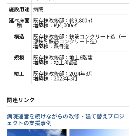
施設用途
病院
延べ床面
既存棟改修部：約9,800㎡
積
増築棟：約4,000㎡
構造
既存棟改修部：鉄筋コンクリート造（一
部鉄骨鉄筋コンクリート造）
増築棟：鉄骨造
規模
既存棟改修部：地上6階建
増築棟：地上3階建
竣工
既存棟改修部：2024年3月
増築棟：2023年3月
関連リンク
病院運営を続けながらの改修・建て替えプロジ
ェクトの支援事例