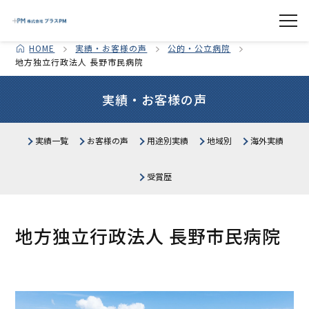
HOME
実績・お客様の声
公的・公立病院
地方独立行政法人 長野市民病院
実績・お客様の声
実績一覧
お客様の声
用途別実績
地域別
海外実績
医療施設
北海道
生産・物流施設
東北
関東
受賞歴
中部
公共施設
関西
教育施設・研究所
中国・四国
商業施設
九州・沖縄
オフィス・その他
地方独立行政法人 長野市民病院