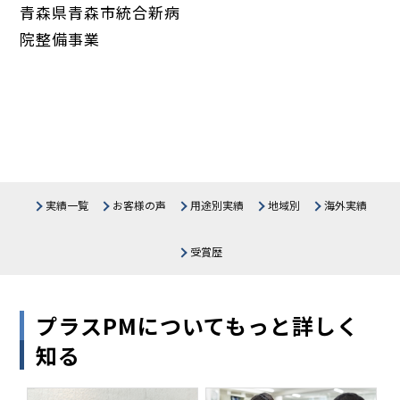
青森県青森市統合新病
院整備事業
実績一覧
お客様の声
用途別実績
地域別
海外実績
医療施設
北海道
生産・物流施設
東北
関東
受賞歴
中部
公共施設
関西
教育施設・研究所
中国・四国
商業施設
九州・沖縄
オフィス・その他
プラスPMについてもっと詳しく
知る