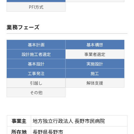
PFI方式
業務フェーズ
基本計画
基本構想
設計施工者選定
事業者選定
基本設計
実施設計
工事発注
施工
引越し
解体支援
その他
事業主
地方独立行政法人 長野市民病院
所在地
長野県長野市