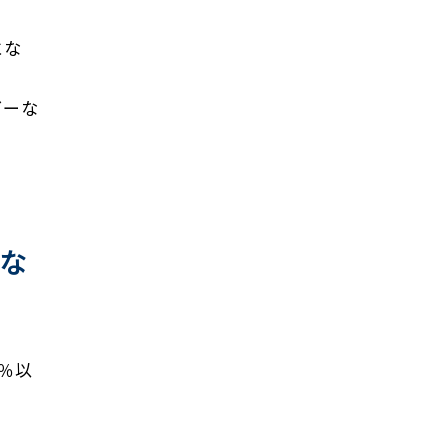
にな
ダーな
うな
0％以