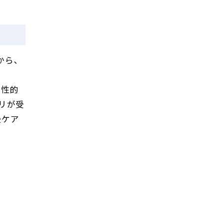
から、
慢性的
リが受
後ケア