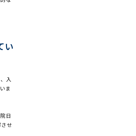
てい
は、入
ていま
入院日
解させ