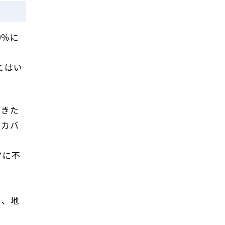
0％に
てはい
てきた
てカバ
アに不
し、地