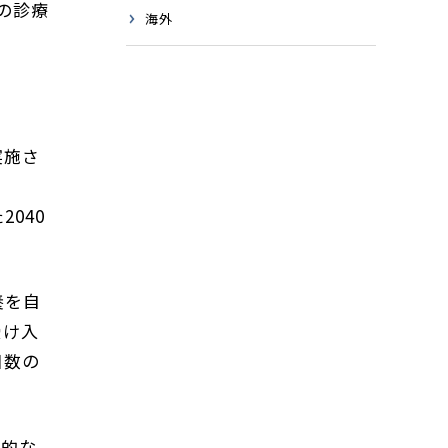
の診療
海外
実施さ
040
養を自
受け入
日数の
体的な