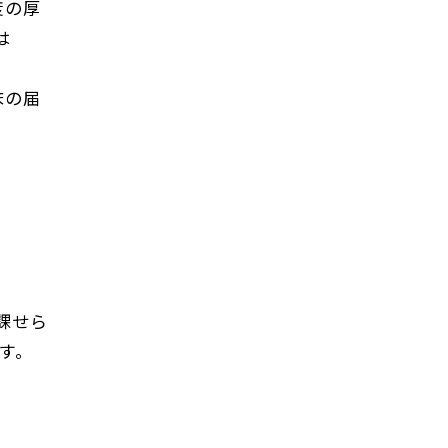
度の厚
は
床の届
課せら
す。