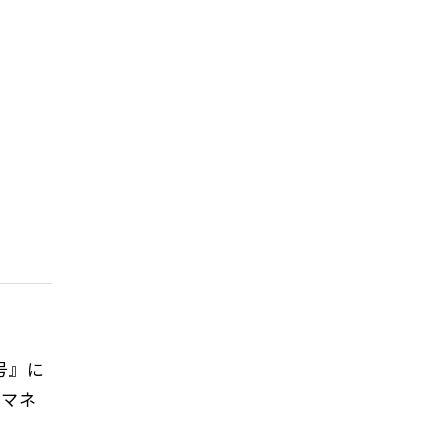
号』に
・マネ