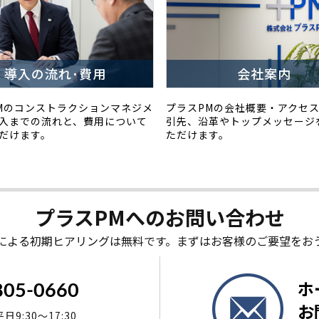
導入の流れ･費用
会社案内
Mのコンストラクションマネジメ
プラスPMの会社概要・アクセ
入までの流れと、費用について
引先、沿革やトップメッセージ
だけます。
ただけます。
プラスPMへの
お問い合わせ
による初期ヒアリングは無料です。まずはお客様のご要望をお
ホ
805-0660
お
9:30～17:30