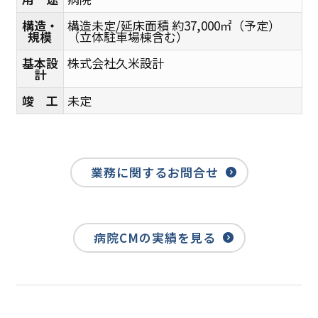
構造・
構造未定/延床面積 約37,000㎡（予定）
規模
（立体駐車場棟含む）
基本設
株式会社久米設計
計
竣 工
未定
業務に関するお問合せ
病院CMの実績を見る