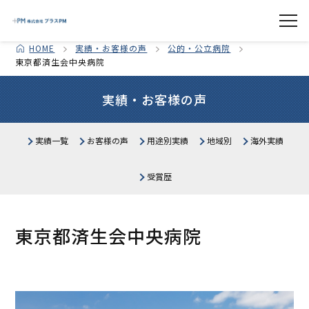
HOME
実績・お客様の声
公的・公立病院
東京都済生会中央病院
実績・お客様の声
実績一覧
お客様の声
用途別実績
地域別
海外実績
医療施設
北海道
生産・物流施設
東北
関東
受賞歴
中部
公共施設
関西
教育施設・研究所
中国・四国
商業施設
九州・沖縄
オフィス・その他
東京都済生会中央病院