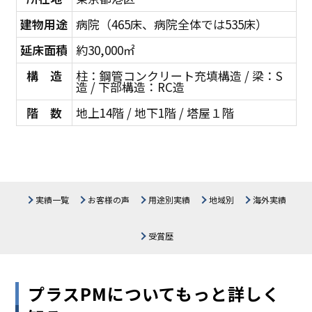
建物用途
病院（465床、病院全体では535床）
延床面積
約30,000㎡
構 造
柱：鋼管コンクリート充填構造 / 梁：S
造 / 下部構造：RC造
階 数
地上14階 / 地下1階 / 塔屋１階
実績一覧
お客様の声
用途別実績
地域別
海外実績
医療施設
北海道
生産・物流施設
東北
関東
受賞歴
中部
公共施設
関西
教育施設・研究所
中国・四国
商業施設
九州・沖縄
オフィス・その他
プラスPMについてもっと詳しく