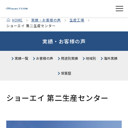
HOME
実績・お客様の声
生産工場
ショーエイ 第二生産センター
実績・お客様の声
実績一覧
お客様の声
用途別実績
地域別
海外実績
医療施設
北海道
生産・物流施設
東北
関東
受賞歴
中部
公共施設
関西
教育施設・研究所
中国・四国
商業施設
九州・沖縄
オフィス・その他
ショーエイ 第二生産センター