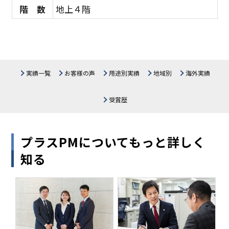
階 数
地上４階
実績一覧
お客様の声
用途別実績
地域別
海外実績
医療施設
北海道
生産・物流施設
東北
関東
受賞歴
中部
公共施設
関西
教育施設・研究所
中国・四国
商業施設
九州・沖縄
オフィス・その他
プラスPMについてもっと詳しく
知る