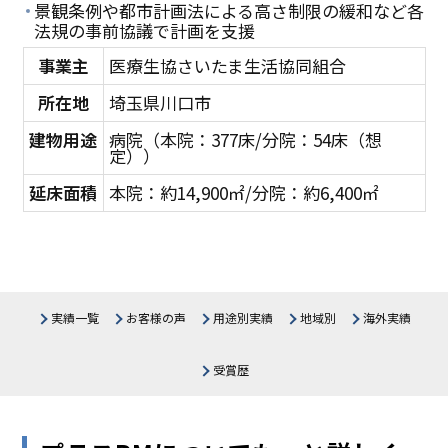
景観条例や都市計画法による高さ制限の緩和など各
法規の事前協議で計画を支援
事業主
医療生協さいたま生活協同組合
所在地
埼玉県川口市
建物用途
病院（本院：377床/分院：54床（想
定））
延床面積
本院：約14,900㎡/分院：約6,400㎡
実績一覧
お客様の声
用途別実績
地域別
海外実績
医療施設
北海道
生産・物流施設
東北
関東
受賞歴
中部
公共施設
関西
教育施設・研究所
中国・四国
商業施設
九州・沖縄
オフィス・その他