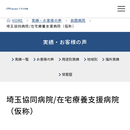
HOME
実績・お客様の声
民間病院
埼玉協同病院/在宅療養支援病院（仮称）
実績・お客様の声
実績一覧
お客様の声
用途別実績
地域別
海外実績
医療施設
北海道
生産・物流施設
東北
関東
受賞歴
中部
公共施設
関西
教育施設・研究所
中国・四国
商業施設
九州・沖縄
オフィス・その他
埼玉協同病院/在宅療養支援病院
（仮称）