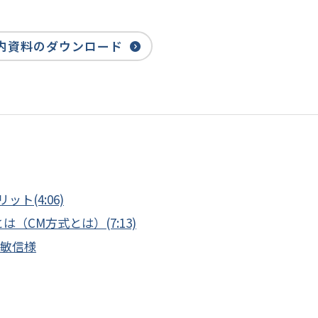
内資料のダウンロード
ト(4:06)
CM方式とは）(7:13)
藤敏信様