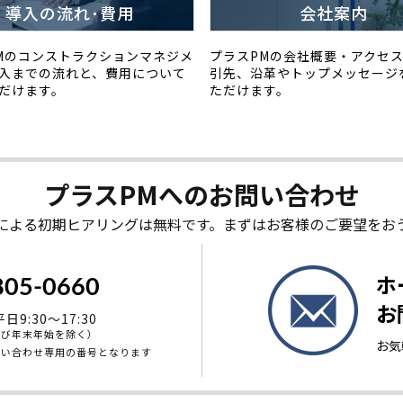
導入の流れ･費用
会社案内
Mのコンストラクションマネジメ
プラスPMの会社概要・アクセ
入までの流れと、費用について
引先、沿革やトップメッセージ
だけます。
ただけます。
プラスPMへの
お問い合わせ
による初期ヒアリングは無料です。まずはお客様のご要望をお
ホ
805-0660
お
9:30～17:30
よび年末年始を除く）
お気
問い合わせ専用の番号となります