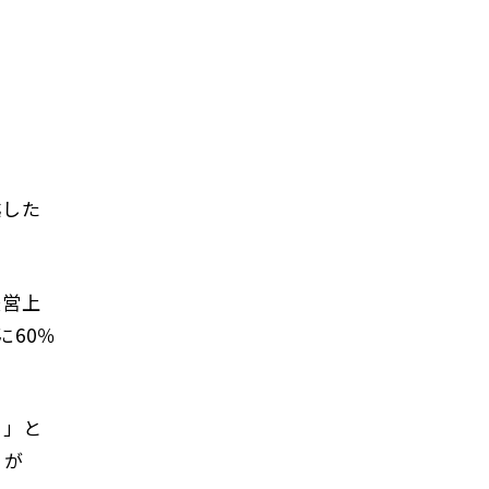
越した
経営上
60％
）」
と
」
が