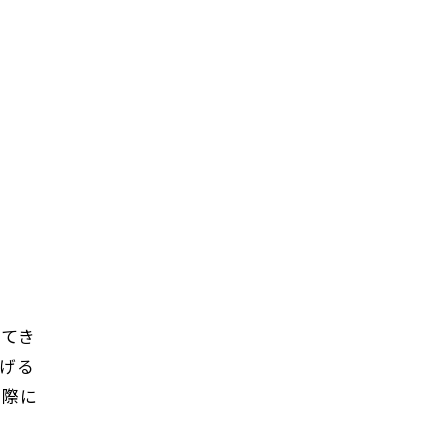
してき
げる
の際に