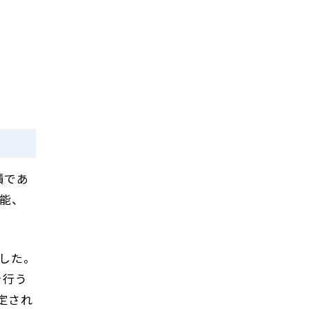
積であ
能、
した。
を行う
定され