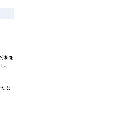
分析を
化し、
新たな