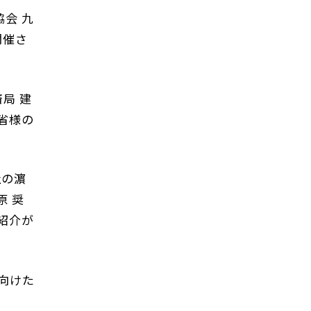
協会 九
開催さ
局 建
省様
の
社の濵
 奨
紹介が
向けた