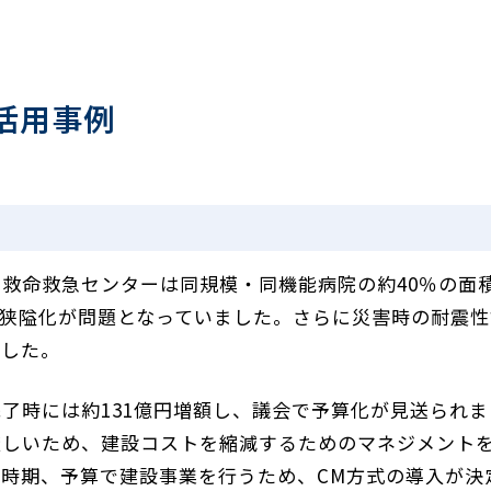
活用事例
、
救命救急センターは同規模・同機能病院の約40％の面
狭隘化が問題となっていました。さらに災害時の耐震性
でした。
了時には約131億円増額し、議会で予算化が見送られま
厳しいため、建設コストを縮減するためのマネジメント
時期、予算で建設事業を行うため、CM方式の導入が決