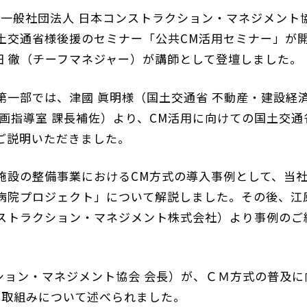
9日、一般社団法人 日本コンストラクション・マネジメント
土交通省様後援のセミナー「公共CM活用セミナー」が
田 徹（
チーフマネジャー
）が講師として登壇しました。
第一部では、津國 眞明様（
国土交通省 不動産・建設経済
画指導室 課長補佐
）より、CM活用に向けての
国土交通
ご説明いただきました。
施設の整備事業におけるCM方式の導入事例として、当
病院プロジェクト」について解説しました。その後、江原
ストラクション・マネジメント株式会社
）より事例のご
ション・マネジメント協会 会長
）が、ＣＭ方式の普及に
の取組みについて述べられました。