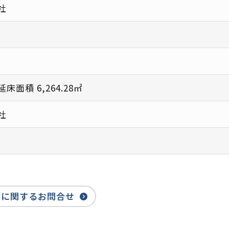
社
床面積 6,264.28㎡
社
務に関するお問合せ