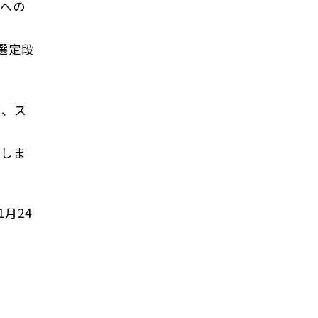
場への
選定段
め、ス
案しま
月24