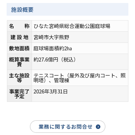
施設概要
名 称
ひなた宮崎県総合運動公園庭球場
建 設 地
宮崎市大字熊野
敷地面積
庭球場面積約2㏊
概算事業
約27.6億円（税込）
費
主な施設
テニスコート（屋外及び屋内コート、照
等
明塔）、管理棟
事業完了
2026年3月31日
予定
業務に関するお問合せ