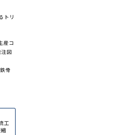
るトリ
生産コ
発注図
や鉄骨
。
流工
短縮