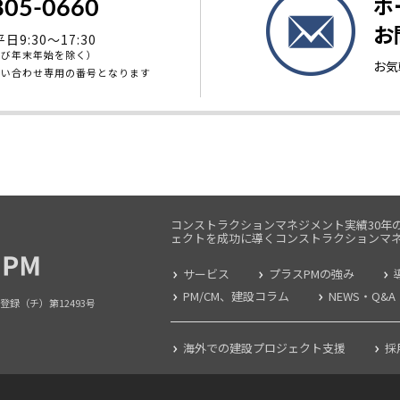
ホ
805-0660
お
9:30～17:30
よび年末年始を除く）
お気
問い合わせ専用の番号となります
コンストラクションマネジメント実績30年
ェクトを成功に導くコンストラクションマ
サービス
プラスPMの強み
PM/CM、建設コラム
NEWS・Q&A
登録（チ）第12493号
海外での建設プロジェクト支援
採