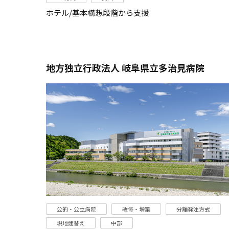
ホテル/基本構想段階から支援
地方独立行政法人 岐阜県立多治見病院
公的・公立病院
改修・増築
分離発注方式
現地建替え
中部