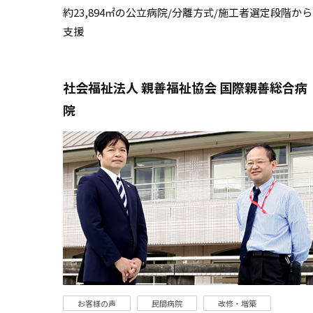
約23,894㎡の公立病院/分離方式/施工者選定段階から
支援
社会福祉法人 親善福祉協会 国際親善総合病
院
お客様の声
民間病院
改修・増築