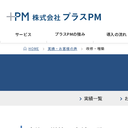
プラスPMの強み
サービス
導入の流れ
HOME
実績・お客様の声
改修・増築
実績一覧
医療施設
北海道
生産・物流施
東北