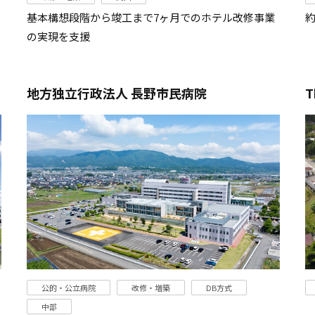
基本構想段階から竣工まで7ヶ月でのホテル改修事業
約
の実現を支援
地方独立行政法人 長野市民病院
T
公的・公立病院
改修・増築
DB方式
中部