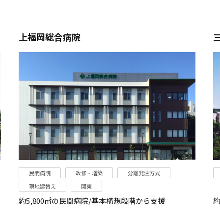
上福岡総合病院
民間病院
改修・増築
分離発注方式
現地建替え
関東
約5,800㎡の民間病院/基本構想段階から支援
約