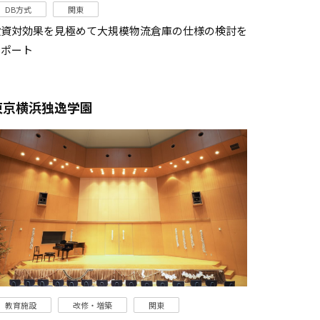
DB方式
関東
投資対効果を見極めて大規模物流倉庫の仕様の検討を
サポート
東京横浜独逸学園
教育施設
改修・増築
関東