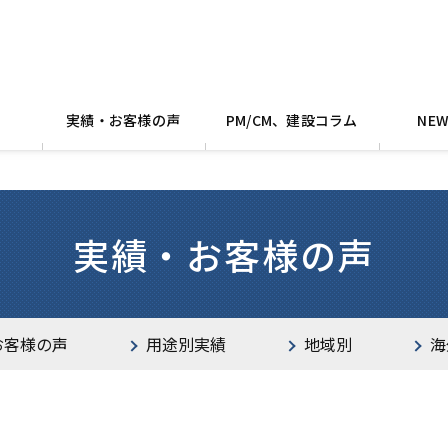
実績・お客様の声
PM/CM、建設コラム
NE
実績・お客様の声
お客様の声
用途別実績
地域別
海
設
関東
公共施設
中部
教育施設・研究所
関西
中国・