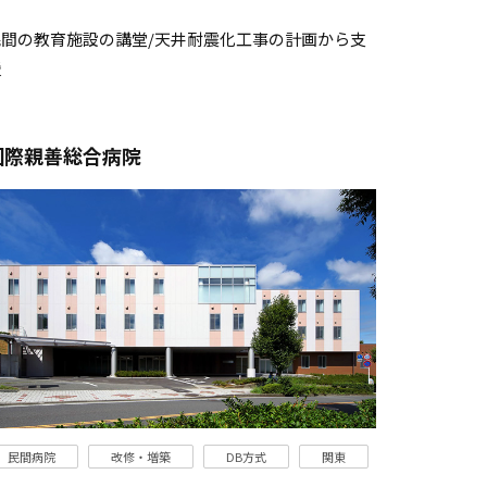
民間の教育施設の講堂/天井耐震化工事の計画から支
援
国際親善総合病院
民間病院
改修・増築
DB方式
関東