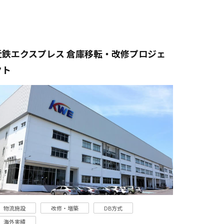
近鉄エクスプレス 倉庫移転・改修プロジェ
クト
物流施設
改修・増築
DB方式
海外実績