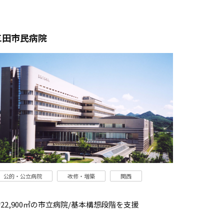
三田市民病院
公的・公立病院
改修・増築
関西
22,900㎡の市立病院/基本構想段階を支援