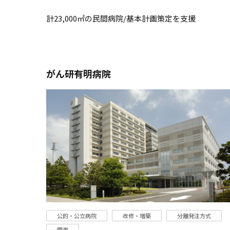
計23,000㎡の民間病院/基本計画策定を支援
がん研有明病院
公的・公立病院
改修・増築
分離発注方式
関東