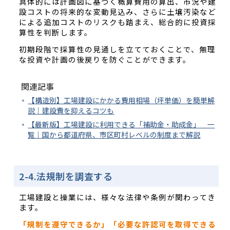
具体的には計画図に基づく概算費用の算出、市況や建
設コストの将来的な変動見込み、さらに土壌汚染など
による追加コストのリスクも踏まえ、総合的に投資採
算性を判断します。
初期段階で採算性の見通しを立てておくことで、無理
な投資や計画の後戻りを防ぐことができます。
関連記事
【構造別】工場建設にかかる費用相場（坪単価）を簡単解
説｜建設費を抑えるコツも
【最新版】工場建設に利用できる「補助金・助成金」 一
覧｜国から都道府県、市区町村レベルの制度まで解説
2-4.法規制を調査する
工場建設と操業には、様々な法律や条例が関わってき
ます。
「規制を遵守できるか」「必要な許認可を取得できる