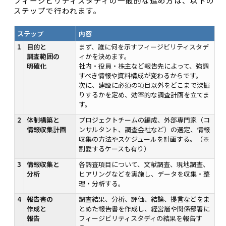
フィージビリティスタディの一般的な進め方は、以下の
ステップで行われます。
ステップ
内容
1
目的と
まず、誰に何を示すフィージビリティスタデ
調査範囲の
ィかを決めます。
明確化
社内・役員・株主など報告先によって、強調
すべき情報や資料構成が変わるからです。
次に、建設に必須の項目以外をどこまで深掘
りするかを定め、効率的な調査計画を立てま
す。
2
体制構築と
プロジェクトチームの編成、外部専門家（コ
情報収集計画
ンサルタント、調査会社など）の選定、情報
収集の方法やスケジュールを計画する。（※
割愛するケースも有り）
3
情報収集と
各調査項目について、文献調査、現地調査、
分析
ヒアリングなどを実施し、データを収集・整
理・分析する。
4
報告書の
調査結果、分析、評価、結論、提言などをま
作成と
とめた報告書を作成し、経営層や関係部署に
報告
フィージビリティスタディの結果を報告す