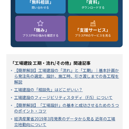
「無料相談」
「資料」
問い合わせる
ダウンロードする
「強み」
「支援サービス」
プラスPMの強みを確認する
プラスPMのサービスを見る
「工場建設 工期・流れ/その他」関連記事
【簡単解説】工場建設の「流れ」と「工期」｜基本計画か
ら発注先の選定、設計、施工時、引き渡しまでの各工程を
解説
工場建設の「相談先」はどこがいい？
工場建設のフィージビリティスタディ（F/S）について
【簡単解説】「工場設計」の基本と成功させるための５つ
のポイント・コツ
経済産業省2019年3月発表のデータから見る 近年の工場
立地動向について