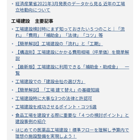
経済産業省2021年3月発表のデータから見る 近年の工場
立地動向について
工場建設 主要記事
工場建設検討時にまず知っておきたい５つのこと｜「流
れ」「費用」「補助金」「法律」「コツ」等
【簡単解説】工場建設の「流れ」と「工期」
【構造別】工場建設にかかる費用相場（坪単価）を簡単解
説
【最新版】工場建設に利用できる「補助金・助成金」 一
覧
工場建設での「建設会社の選び方」
【簡単解説】「工場 建て替え」の基礎知識
工場建設時に大事な3つの法律と許認可
工場建設を成功させるポイント・コツ6選
食品工場を建設する際に重要な「４つの検討ポイント」と
建設事例の紹介
はじめての医薬品工場建設！標準フローを理解し予算内で
理想の施設整備を実現しよう！