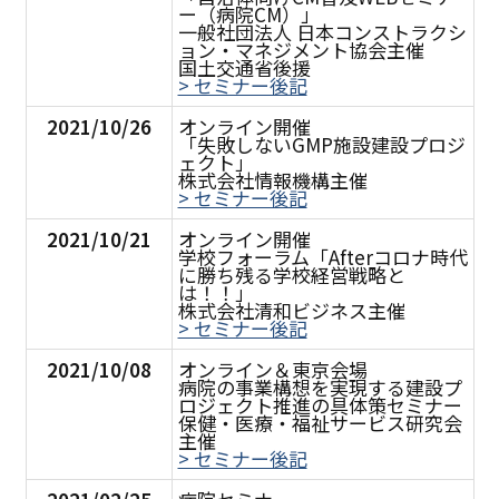
ー（病院CM）」
一般社団法人 日本コンストラクシ
ョン・マネジメント協会主催
国土交通省後援
> セミナー後記
2021/10/26
オンライン開催
「失敗しないGMP施設建設プロジ
ェクト」
株式会社情報機構主催
> セミナー後記
2021/10/21
オンライン開催
学校フォーラム「Afterコロナ時代
に勝ち残る学校経営戦略と
は！！」
株式会社清和ビジネス主催
> セミナー後記
2021/10/08
オンライン＆東京会場
病院の事業構想を実現する建設プ
ロジェクト推進の具体策セミナー
保健・医療・福祉サービス研究会
主催
> セミナー後記