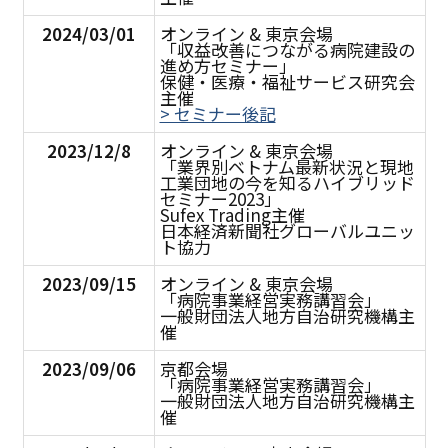
2024/03/01
オンライン & 東京会場
「収益改善につながる病院建設の
進め方セミナー」
保健・医療・福祉サービス研究会
主催
> セミナー後記
2023/12/8
オンライン & 東京会場
「業界別ベトナム最新状況と現地
工業団地の今を知るハイブリッド
セミナー2023」
Sufex Trading主催
日本経済新聞社グローバルユニッ
ト協力
2023/09/15
オンライン & 東京会場
「病院事業経営実務講習会」
一般財団法人地方自治研究機構主
催
2023/09/06
京都会場
「病院事業経営実務講習会」
一般財団法人地方自治研究機構主
催