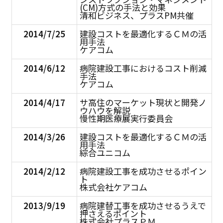
(CM)方式の手法と効果
清和ビジネス、プラスPM共催
2014/7/25
建設コストを最適化するＣＭの活
用手法
ケアコム
2014/6/12
病院建設工事におけるコスト削減
手法
ケアコム
2014/4/17
サ高住のマーケット現状と開発ノ
ウハウを解説
慢性期医療展実行委員会
2014/3/26
建設コストを最適化するＣＭの活
用手法
綜合ユニコム
2014/2/12
病院建設工事を成功させるポイン
ト
株式会社ケアコム
2013/9/19
病院建替工事を成功させるうえで
押さえるポイント
株式会社プラスＰＭ