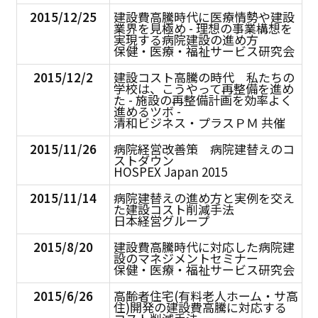
2015/12/25
建設費高騰時代に医療情勢や建設
業界を見極め - 理想の事業構想を
実現する病院建設の進め方
保健・医療・福祉サービス研究会
2015/12/2
建設コスト高騰の時代 私たちの
学校は、こうやって再整備を進め
た - 施設の再整備計画を効率よく
進めるツボ -
清和ビジネス・プラスＰＭ 共催
2015/11/26
病院経営改善策 病院建替えのコ
ストダウン
HOSPEX Japan 2015
2015/11/14
病院建替えの進め方と実例を交え
た建設コスト削減手法
日本経営グループ
2015/8/20
建設費高騰時代に対応した病院建
設のマネジメントセミナー
保健・医療・福祉サービス研究会
2015/6/26
高齢者住宅(有料老人ホーム・サ高
住)開発の建設費高騰に対応する