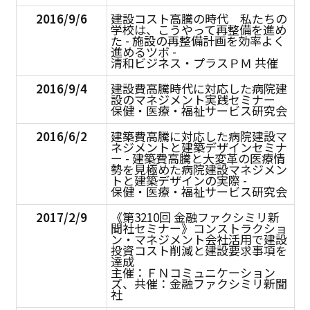
2016/9/6
建設コスト高騰の時代 私たちの
学校は、こうやって再整備を進め
た - 施設の再整備計画を効率よく
進めるツボ -
清和ビジネス・プラスＰＭ 共催
2016/9/4
建設費高騰時代に対応した病院建
設のマネジメント実践セミナー
保健・医療・福祉サービス研究会
2016/6/2
建築費高騰に対応した病院建設マ
ネジメントと建築デザインセミナ
ー - 建築費高騰と大変革の医療情
勢を見極めた病院建設マネジメン
トと建築デザインの実際 -
保健・医療・福祉サービス研究会
2017/2/9
《第3210回 金融ファクシミリ新
聞社セミナー》コンストラクショ
ン・マネジメント会社活用で建設
投資コスト削減と建設要求事項を
達成
主催：ＦＮコミュニケーション
ズ、共催：金融ファクシミリ新聞
社