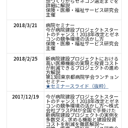
想づくりからゼネコン選定までを
詳細に解説
保険・医療・福祉サービス研究会
主催
2018/3/21
病院セミナー
今が病院建設プロジェクトスター
トのチャンス！2018年改定とゼネ
コンの競争環境の活かし方
保険・医療・福祉サービス研究会
主催
2018/2/25
新病院建設プロジェクトにおける
高い医療機能の実現と投資コスト
が削減できるプロジェクトの進め
方解説
第13回東京都病院学会ランチョン
セミナー
★セミナースライド（抜粋）
2017/12/19
今が病院建設プロジェクトスター
トのチャンス！2018年改定とゼネ
コンの競争環境の活かし方～株式
会社プラスPMが全国で手掛けた
新病院建設プロジェクトの実例を
多数交え､求める機能と建設投資
コストを削減を徹底解説～