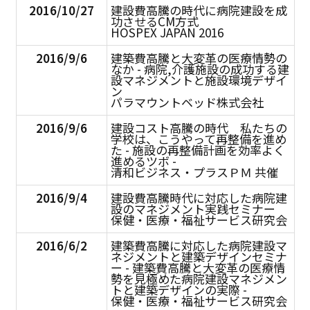
2016/10/27
建設費高騰の時代に病院建設を成
功させるCM方式
HOSPEX JAPAN 2016
2016/9/6
建築費高騰と大変革の医療情勢の
なか - 病院,介護施設の成功する建
設マネジメントと施設環境デザイ
ン
パラマウントベッド株式会社
2016/9/6
建設コスト高騰の時代 私たちの
学校は、こうやって再整備を進め
た - 施設の再整備計画を効率よく
進めるツボ -
清和ビジネス・プラスＰＭ 共催
2016/9/4
建設費高騰時代に対応した病院建
設のマネジメント実践セミナー
保健・医療・福祉サービス研究会
2016/6/2
建築費高騰に対応した病院建設マ
ネジメントと建築デザインセミナ
ー - 建築費高騰と大変革の医療情
勢を見極めた病院建設マネジメン
トと建築デザインの実際 -
保健・医療・福祉サービス研究会