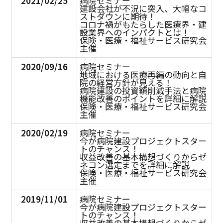
2021/02/25
病院セミナー
建設会社が不況に突入、大幅なコ
ストダウンに期待！
コロナ禍がもたらした医療界・建
設業界へのインパクトとは！
保険・医療・福祉サービス研究会
主催
2020/09/16
病院セミナー
地域における医療再編の動向と自
院の経営方針が見える！
病院建設の投資額削減手法と病院
機能改善のポイントを詳細に解説
保険・医療・福祉サービス研究会
主催
2020/02/19
病院セミナー
今が病院建設プロジェクトスター
トのチャンス！
収益改善の基本構想づくりからゼ
ネコン選定までを詳細に解説
保険・医療・福祉サービス研究会
主催
2019/11/01
病院セミナー
今が病院建設プロジェクトスター
トのチャンス！
収益改善の基本構想づくりからゼ