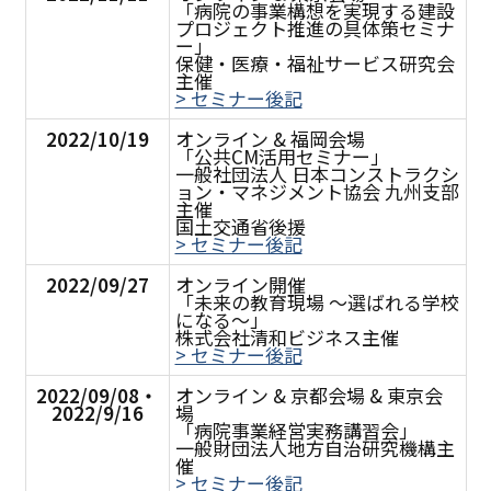
「病院の事業構想を実現する建設
プロジェクト推進の具体策セミナ
ー」
保健・医療・福祉サービス研究会
主催
> セミナー後記
2022/10/19
オンライン & 福岡会場
「公共CM活用セミナー」
一般社団法人 日本コンストラクシ
ョン・マネジメント協会 九州支部
主催
国土交通省後援
> セミナー後記
2022/09/27
オンライン開催
「未来の教育現場 ～選ばれる学校
になる～」
株式会社清和ビジネス主催
> セミナー後記
2022/09/08・
オンライン & 京都会場 & 東京会
2022/9/16
場
「病院事業経営実務講習会」
一般財団法人地方自治研究機構主
催
> セミナー後記