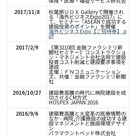
保険・医療・福祉サービス研究会
2017/11/8
秋葉原ＵＤＸ Galleryで開催され
る「海外ビジネスExpo2017」に
て、セミナー「ASEANで成功する
建設投資のポイント」を開催
海外ビジネスExpo【ご招待券】.p
df
2017/2/9
《第3210回 金融ファクシミリ新
聞社セミナー》コンストラクショ
ン・マネジメント会社活用で建設
投資コスト削減と建設要求事項を
達成
主催：ＦＮコミュニケーション
ズ、共催：金融ファクシミリ新聞
社
2016/10/27
建設費高騰の時代に病院建設を成
功させるCM方式
HOSPEX JAPAN 2016
2016/9/6
建築費高騰と大変革の医療情勢の
なか - 病院,介護施設の成功する建
設マネジメントと施設環境デザイ
ン
パラマウントベッド株式会社