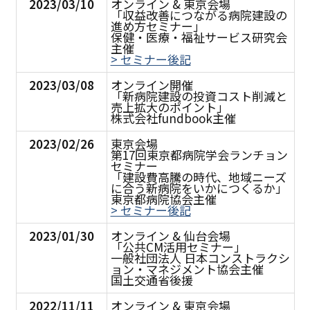
2023/03/10
オンライン & 東京会場
「収益改善につながる病院建設の
進め方セミナー」
保健・医療・福祉サービス研究会
主催
> セミナー後記
2023/03/08
オンライン開催
「新病院建設の投資コスト削減と
売上拡大のポイント」
株式会社fundbook主催
2023/02/26
東京会場
第17回東京都病院学会ランチョン
セミナー
「建設費高騰の時代、地域ニーズ
に合う新病院をいかにつくるか」
東京都病院協会主催
> セミナー後記
2023/01/30
オンライン & 仙台会場
「公共CM活用セミナー」
一般社団法人 日本コンストラクシ
ョン・マネジメント協会主催
国土交通省後援
2022/11/11
オンライン & 東京会場