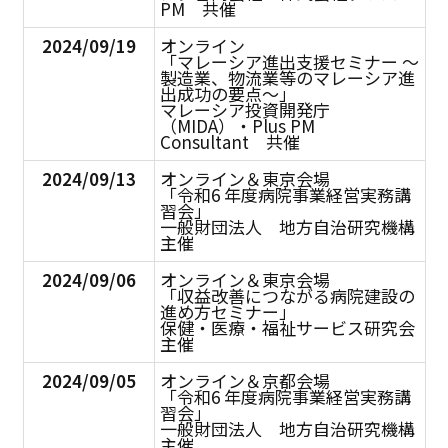
PM 共催
2024/09/19
オンライン
「マレーシア進出支援セミナー ～
製造業、物流業等のマレーシア進
出成功の要点～」
マレーシア投資開発庁
（MIDA）・Plus PM
Consultant 共催
2024/09/13
オンライン＆東京会場
「令和6 年度病院事業経営実務講
習会」
一般財団法人 地方自治研究機構
主催
2024/09/06
オンライン＆東京会場
「収益改善につながる病院建設の
進め方セミナー」
保健・医療・福祉サービス研究会
主催
2024/09/05
オンライン＆京都会場
「令和6 年度病院事業経営実務講
習会」
一般財団法人 地方自治研究機構
主催