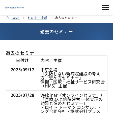
HOME
セミナー情報
過去のセミナー
過去のセミナー
過去のセミナー
日付け
内容／主催
2025/09/12
東京会場
「失敗しない新病院建設の考え
方、進め方セミナー」
保健・医療・福祉サービス研究会
（HMS）主催
2025/07/28
Webinar（オンラインセミナー）
「医療DXと病院建替 一体実現の
効果と進め方セミナー」
デロイト トーマツ コンサルティ
ング合同会社・株式会社プラス