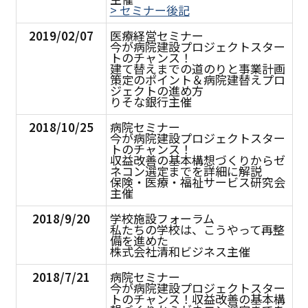
> セミナー後記
2019/02/07
医療経営セミナー
今が病院建設プロジェクトスター
トのチャンス！
建て替えまでの道のりと事業計画
策定のポイント＆病院建替えプロ
ジェクトの進め方
りそな銀行主催
2018/10/25
病院セミナー
今が病院建設プロジェクトスター
トのチャンス！
収益改善の基本構想づくりからゼ
ネコン選定までを詳細に解説
保険・医療・福祉サービス研究会
主催
2018/9/20
学校施設フォーラム
私たちの学校は、こうやって再整
備を進めた
株式会社清和ビジネス主催
2018/7/21
病院セミナー
今が病院建設プロジェクトスター
トのチャンス！収益改善の基本構